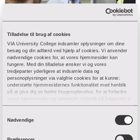
Tilladelse til brug af cookies
VIA University College indsamler oplysninger om dine
besøg og din adfærd ved hjælp af cookies. Vi anvender
nødvendige cookies for, at vores hjemmesider kan
fungere. Med din tilladelse ønsker vi og vores
tredjeparter yderligere at indsamle data og
Artikel
personoplysninger via valgfrie cookies for at kunne:
understøtte hjemmesidernes funktionalitet med henblik
Procesledelse i komplekse
på at give dig en bedre brugeroplevelse, for at forbedre
samarbejder kræver forskellige
vores hjemmesider og udarbejde statistik på baggrund af
tilgange og greb
analyser samt for at målrette markedsføring via andre
hjemmesider og sociale netværk.
S
Lær at vælge den rette tilgang i procesledelse. Få
Nødvendige
a
inspiration til, hvornår ekspert-, facilitator- og
Du kan til enhver tid til- og fravælge cookies eller trække
m
systemiske greb skaber bedst fremdrift.
din tilladelse tilbage ved trykke på ”Cookie banner”
t
Præferencer
nederst til venstre på hjemmesiden. Hvis du har givet