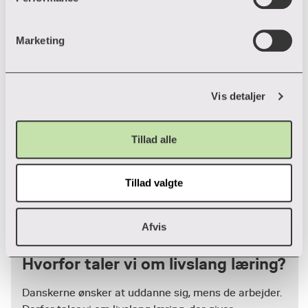
personoplysninger i overensstemmelse med vores
e
privatlivspolitik
. Hvis du vil vide mere om vores brug af
v
forskellige cookies, klik "Vis Detaljer" nedenfor.
Marketing
a
l
g
Vis detaljer
Tillad alle
Tillad valgte
Afvis
Artikel
Hvorfor taler vi om livslang læring?
Danskerne ønsker at uddanne sig, mens de arbejder.