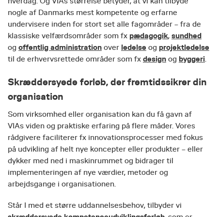
hverdag. Og VIAs størrelse betyder, at vi kan tilbyde
nogle af Danmarks mest kompetente og erfarne
undervisere inden for stort set alle fagområder – fra de
pædagogik
sundhed
klassiske velfærdsområder som fx
,
offentlig administration
ledelse
projektledelse
og
over
og
design
byggeri
til de erhvervsrettede områder som fx
og
.
Skræddersyede forløb, der fremtidssikrer din
organisation
Som virksomhed eller organisation kan du få gavn af
VIAs viden og praktiske erfaring på flere måder. Vores
rådgivere faciliterer fx innovationsprocesser med fokus
på udvikling af helt nye koncepter eller produkter – eller
dykker med ned i maskinrummet og bidrager til
implementeringen af nye værdier, metoder og
arbejdsgange i organisationen.
Står I med et større uddannelsesbehov, tilbyder vi
skræddersyede kompetenceudviklingsforløb