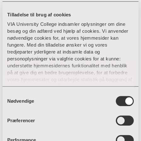
Tilladelse til brug af cookies
VIA University College indsamler oplysninger om dine
Artikel
besøg og din adfærd ved hjælp af cookies. Vi anvender
Bekymret for eksamen på
nødvendige cookies for, at vores hjemmesider kan
efteruddannelsen? Få
fungere. Med din tilladelse ønsker vi og vores
tredjeparter yderligere at indsamle data og
studievejlederens 5 gode råd
personoplysninger via valgfrie cookies for at kunne:
understøtte hjemmesidernes funktionalitet med henblik
Få fem gode råd til, hvordan du kan håndtere din
på at give dig en bedre brugeroplevelse, for at forbedre
bekymring for at gå til eksamen på din...
vores hjemmesider og udarbejde statistik på baggrund af
analyser samt for at målrette markedsføring via andre
Gå til siden
hjemmesider og sociale netværk.
S
Nødvendige
a
Du kan til enhver tid til- og fravælge cookies eller trække
m
din tilladelse tilbage ved trykke på ”Cookie banner”
t
Præferencer
nederst til venstre på hjemmesiden. Hvis du har givet
y
tilladelse til indsamlingen af data og placering af valgfrie
k
cookies, behandler VIA efterfølgende dine
k
Performance