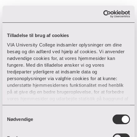
Mere inspiration
Tilladelse til brug af cookies
VIA University College indsamler oplysninger om dine
besøg og din adfærd ved hjælp af cookies. Vi anvender
nødvendige cookies for, at vores hjemmesider kan
fungere. Med din tilladelse ønsker vi og vores
tredjeparter yderligere at indsamle data og
personoplysninger via valgfrie cookies for at kunne:
understøtte hjemmesidernes funktionalitet med henblik
på at give dig en bedre brugeroplevelse, for at forbedre
vores hjemmesider og udarbejde statistik på baggrund af
analyser samt for at målrette markedsføring via andre
hjemmesider og sociale netværk.
S
Nødvendige
a
Du kan til enhver tid til- og fravælge cookies eller trække
m
din tilladelse tilbage ved trykke på ”Cookie banner”
t