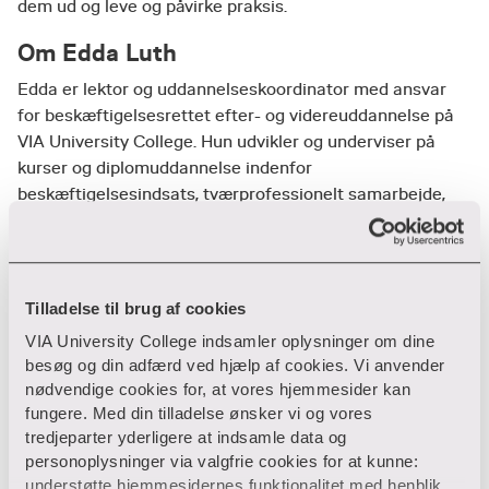
dem ud og leve og påvirke praksis.
Om Edda Luth
Edda er lektor og uddannelseskoordinator med ansvar
for beskæftigelsesrettet efter- og videreuddannelse på
VIA University College. Hun udvikler og underviser på
kurser og diplomuddannelse indenfor
beskæftigelsesindsats, tværprofessionelt samarbejde,
praktikvejledning og ungeindsats og har i den forbindelse
et tæt samarbejde med praksis. Samtidig er hun
tilknyttet VIAs forskningsprogram for Arbejdsmarked &
Udsathed.
Tilladelse til brug af cookies
VIA University College indsamler oplysninger om dine
besøg og din adfærd ved hjælp af cookies. Vi anvender
nødvendige cookies for, at vores hjemmesider kan
Efteruddannelse og kurser
fungere. Med din tilladelse ønsker vi og vores
tredjeparter yderligere at indsamle data og
Efteruddannelse og kurser hos VIA
personoplysninger via valgfrie cookies for at kunne:
understøtte hjemmesidernes funktionalitet med henblik