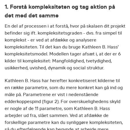
1. Forstå kompleksiteten og tag aktion på
det med det samme
En del af processen i at forstå, hvor på skalaen dit projekt
befinder sig ift. kompleksitetsgraden - dvs. fra simpel til
komplekst - er ved at afdække og analysere
kompleksiteten. Til det kan du bruge Kathleen B. Hass’
kompleksitetsmodel. Modellen tager afsæt i, at der er 6
kilder til kompleksitet: Mangfoldighed, tvetydighed,
usikkerhed, uvished, dynamik og social struktur.
Kathleen B. Hass har herefter konkretiseret kilderne til
en række parametre, som du mere konkret kan gå ind og
måle på. Parametrene er vist i nedenstående
edderkoppespind (figur 2). For overskuelighedens skyld
er nogle af de 11 parametre, som Kathleen B. Hass
arbejder ud fra, slået sammen. Ved at afdække de
forskellige parametre kan du synliggøre kompleksiteten,
så du efterfølgende kan begynde at arbejde mere