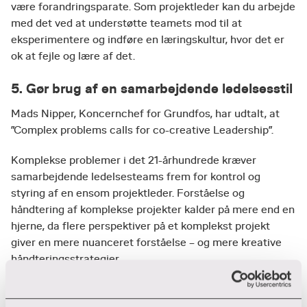
være forandringsparate. Som projektleder kan du arbejde
med det ved at understøtte teamets mod til at
eksperimentere og indføre en læringskultur, hvor det er
ok at fejle og lære af det.
5. Gør brug af en samarbejdende ledelsesstil
Mads Nipper, Koncernchef for Grundfos, har udtalt, at
”Complex problems calls for co-creative Leadership”.
Komplekse problemer i det 21-århundrede kræver
samarbejdende ledelsesteams frem for kontrol og
styring af en ensom projektleder. Forståelse og
håndtering af komplekse projekter kalder på mere end en
hjerne, da flere perspektiver på et komplekst projekt
giver en mere nuanceret forståelse – og mere kreative
håndteringsstrategier.
Etabler derfor fx et lille projektledelsesteam på 3-4
personer, hvor lederskabet skifter, alt efter hvor i