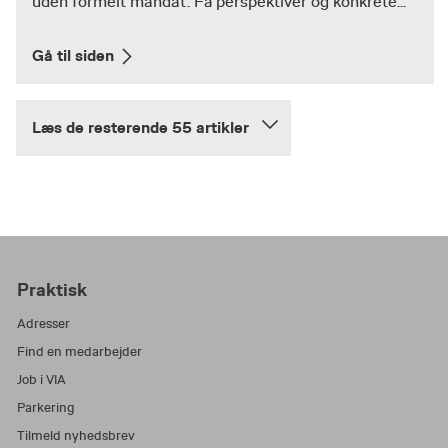
uden formelt mandat. Få perspektiver og konkrete...
Gå til siden
Læs de resterende 55 artikler
Praktisk
Adresser
Find en medarbejder
Job i VIA
Parkering
Tilmeld nyhedsbrev