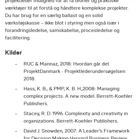
projektleder mulighed for at få teorier og praktiske
værktøjer til at forstå og håndtere komplekse projekter.
Du har brug for en særlig ballast og en solid
værkstøjskasse – ikke blot i styring men også især i
forandringsledelse, samskabelse, procesledelse og
facilitering.
Kilder
RUC & Mannaz, 2018: Hvordan går det
ProjektDanmark - Projektlederundersøgelsen
2018.
Hass, K. B., & PMP, K. B. H.,2008: Managing
complex projects: A new model. Berrett-Koehler
Publishers.
Stacey, R. D. 1996. Complexity and creativity in
organizations. Berrett-Koehler Publishers.
David J. Snowden, 2007: A Leader’s Framework
for Decision Making Harvard Business Review,