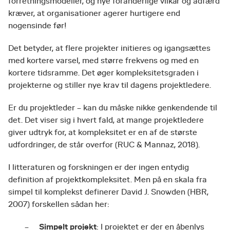
forretningsmodeller, og nye foranderlige vilkår og adfærd
kræver, at organisationer agerer hurtigere end
nogensinde før!
Det betyder, at flere projekter initieres og igangsættes
med kortere varsel, med større frekvens og med en
kortere tidsramme. Det øger kompleksitetsgraden i
projekterne og stiller nye krav til dagens projektledere.
Er du projektleder – kan du måske nikke genkendende til
det. Det viser sig i hvert fald, at mange projektledere
giver udtryk for, at kompleksitet er en af de største
udfordringer, de står overfor (RUC & Mannaz, 2018).
I litteraturen og forskningen er der ingen entydig
definition af projektkompleksitet. Men på en skala fra
simpel til komplekst definerer David J. Snowden (HBR,
2007) forskellen sådan her:
Simpelt projekt
: I projektet er der en åbenlys