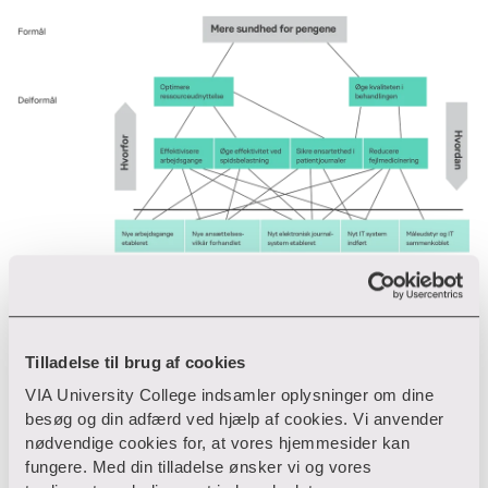
Figur 2: Eksempel på udarbejdet målhierarki
Tilladelse til brug af cookies
VIA University College indsamler oplysninger om dine
Test dit målhierarki
besøg og din adfærd ved hjælp af cookies. Vi anvender
nødvendige cookies for, at vores hjemmesider kan
Når dit målhierarki er færdigt, kan du tjekke, om det er
fungere. Med din tilladelse ønsker vi og vores
selvforklarende. Det betyder, at alle skal kunne se, hvad