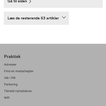
Gå til siden
Læs de resterende 53 artikler
Praktisk
Adresser
Find en medarbejder
Job i VIA
Parkering
Tilmeld nyhedsbrev
Wifi