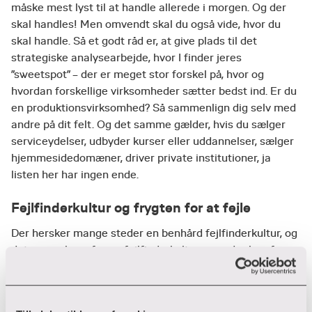
måske mest lyst til at handle allerede i morgen. Og der
skal handles! Men omvendt skal du også vide, hvor du
skal handle. Så et godt råd er, at give plads til det
strategiske analysearbejde, hvor I finder jeres
”sweetspot” – der er meget stor forskel på, hvor og
hvordan forskellige virksomheder sætter bedst ind. Er du
en produktionsvirksomhed? Så sammenlign dig selv med
andre på dit felt. Og det samme gælder, hvis du sælger
serviceydelser, udbyder kurser eller uddannelser, sælger
hjemmesidedomæner, driver private institutioner, ja
listen her har ingen ende.
Fejlfinderkultur og frygten for at fejle
Der hersker mange steder en benhård fejlfinderkultur, og
det er en skam, for en fejlfinderkultur spænder ben for
nysgerrige omstillinger. Det samme gør frygten for at
fejle. For du vil fejle. Beklager, der er ingen vej udenom -
og vi kommer ingen vegne, hvis ikke vi prøver. Et godt råd