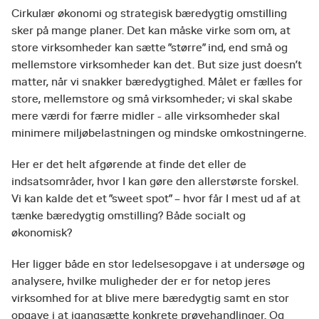
Cirkulær økonomi og strategisk bæredygtig omstilling
sker på mange planer. Det kan måske virke som om, at
store virksomheder kan sætte ”større” ind, end små og
mellemstore virksomheder kan det. But size just doesn’t
matter, når vi snakker bæredygtighed. Målet er fælles for
store, mellemstore og små virksomheder; vi skal skabe
mere værdi for færre midler - alle virksomheder skal
minimere miljøbelastningen og mindske omkostningerne.
Her er det helt afgørende at finde det eller de
indsatsområder, hvor I kan gøre den allerstørste forskel.
Vi kan kalde det et ”sweet spot” – hvor får I mest ud af at
tænke bæredygtig omstilling? Både socialt og
økonomisk?
Her ligger både en stor ledelsesopgave i at undersøge og
analysere, hvilke muligheder der er for netop jeres
virksomhed for at blive mere bæredygtig samt en stor
opgave i at igangsætte konkrete prøvehandlinger. Og