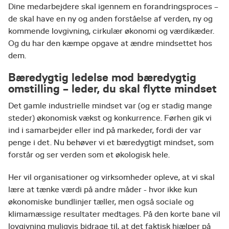
Dine medarbejdere skal igennem en forandringsproces –
de skal have en ny og anden forståelse af verden, ny og
kommende lovgivning, cirkulær økonomi og værdikæder.
Og du har den kæmpe opgave at ændre mindsettet hos
dem.
Bæredygtig ledelse mod bæredygtig
omstilling – leder, du skal flytte mindset
Det gamle industrielle mindset var (og er stadig mange
steder) økonomisk vækst og konkurrence. Førhen gik vi
ind i samarbejder eller ind på markeder, fordi der var
penge i det. Nu behøver vi et bæredygtigt mindset, som
forstår og ser verden som et økologisk hele.
Her vil organisationer og virksomheder opleve, at vi skal
lære at tænke værdi på andre måder - hvor ikke kun
økonomiske bundlinjer tæller, men også sociale og
klimamæssige resultater medtages. På den korte bane vil
lovgivning muligvis bidrage til, at det faktisk hjælper på