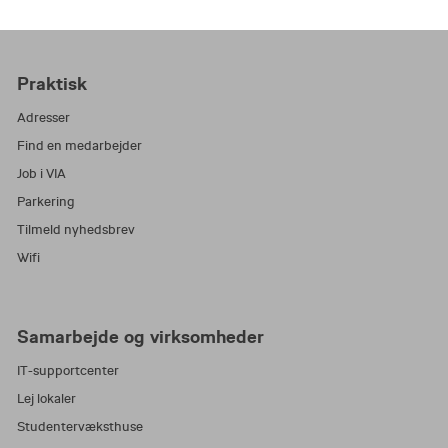
Praktisk
Adresser
Find en medarbejder
Job i VIA
Parkering
Tilmeld nyhedsbrev
Wifi
Samarbejde og virksomheder
IT-supportcenter
Lej lokaler
Studentervæksthuse