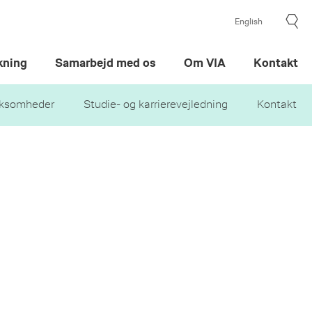
English
kning
Samarbejd med os
Om VIA
Kontakt
irksomheder
Studie- og karrierevejledning
Kontakt