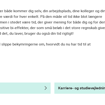
r både kommer dig selv, din arbejdsplads, dine kolleger og di
ive værdi for hver enkelt. På den måde vil tid ikke blot længere
 men i stedet være tid, der giver mening for både dig og for de
itive bi-effekter, der som små beløb i det store regnskab give
et, du laver, bruger du også din tid rigtigt!
il slippe bekymringerne om, hvorvidt du nu har tid til at
Karriere- og studievejledni