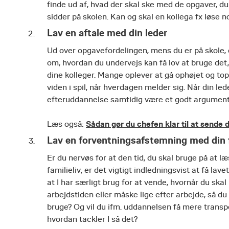
finde ud af, hvad der skal ske med de opgaver, du
sidder på skolen. Kan og skal en kollega fx løse 
Lav en aftale med din leder
Ud over opgavefordelingen, mens du er på skole, er
om, hvordan du undervejs kan få lov at bruge det, d
dine kolleger. Mange oplever at gå ophøjet og top
viden i spil, når hverdagen melder sig. Når din lede
efteruddannelse samtidig være et godt argument 
Sådan gør du chefen klar til at sende 
Læs også:
Lav en forventningsafstemning med din 
Er du nervøs for at den tid, du skal bruge på at læ
familieliv, er det vigtigt indledningsvist at få 
at I har særligt brug for at vende, hvornår du ska
arbejdstiden eller måske lige efter arbejde, så d
bruge? Og vil du ifm. uddannelsen få mere transp
hvordan tackler I så det?