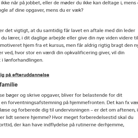
 ikke når på jobbet, eller de møder du ikke kan deltage i, mens
nogle af dine opgaver, mens du er væk?
 det vigtigt, at du samtidig får lavet en aftale med din leder
u lærer, i dit daglige arbejde eller give din nye viden videre ti
motiveret hjem fra et kursus, men får aldrig rigtig bragt den n
r ved, hvor stor en værdi din opkvalificering giver, vil din
i lønforhandlingen.
dig på efteruddannelse
familie
se bøger og skrive opgaver, bliver for belastende for dit
lavet en forventningsafstemning på hjemmefronten. Det kan fx væ
l læse og forberede dig til undervisningen – er det om aftenen, i
u er lidt senere hjemme? Hvor meget forberedelsestid skal du
orttid, der kan have indflydelse på rutinerne derhjemme,