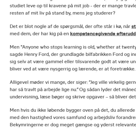
studiet leve op til kravene på mit job - der er mange travl
resten af mit liv på stand by, mens jeg studerer?
st
Det er blot nogle af de spørgsmål, der ofte står i kø, når
kompetencegivende efterudd
med dem, der har kig på en
Men "Anyone who stops learning is old, whether at twent
sagde Henry Ford, der grundlagde bilfabrikken Ford og in
sig selv at være gammel eller tilsvarende godt at være ung
bliver ved at være nysgerrig og lærende, er at foretrække.
Alligevel møder vi mange, der siger: ”Jeg ville virkelig ge
har så travlt på arbejde lige nu.” Og sådan lyder det måne
undervisning, læse bøger og skrive opgaver – så bliver det 
Men hvis du ikke løbende bygger oven på det, du allerede k
med den hastighed vores samfund og arbejdsliv forandrer si
Bekymringerne er dog meget gængse og yderst relevante.