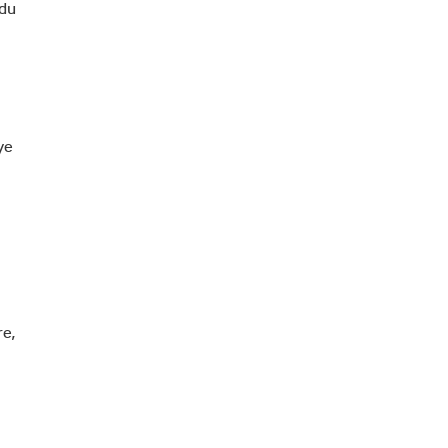
 du
l
ye
re,