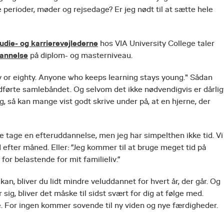
e perioder, møder og rejsedage? Er jeg nødt til at sætte hele
udie- og karrierevejlederne
hos VIA University College taler
annelse
på diplom- og masterniveau.
y or eighty. Anyone who keeps learning stays young." Sådan
dførte samlebåndet. Og selvom det ikke nødvendigvis er dårligt
, så kan mange vist godt skrive under på, at en hjerne, der
rne tage en efteruddannelse, men jeg har simpelthen ikke tid. Vi
d efter måned. Eller: ”Jeg kommer til at bruge meget tid på
for belastende for mit familieliv.”
an, bliver du lidt mindre veluddannet for hvert år, der går. Og
g, bliver det måske til sidst svært for dig at følge med.
 For ingen kommer sovende til ny viden og nye færdigheder.