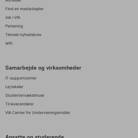
Adresser
Find en medarbejder
Job i VIA
Parkering
Tilmeld nyhedsbrev
Wifi
Samarbejde og virksomheder
IT-supportcenter
Lej lokaler
Studentervæksthuse
Til leverandører
VIA Center for Undervisningsmidler
Ansatte og studerende