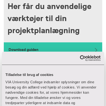
Her får du anvendelige
værktøjer til din
projektplanlægning
Download guiden
Denne artikel har trukket på kilder fra:
Theory of the Triple
Wyngaard, Charles Van. "
Tilladelse til brug af cookies
Constraint – a Conceptual Review
".
VIA University College indsamler oplysninger om dine
Shenhar, A.; Dvir, Dov (1997). "Mapping the
besøg og din adfærd ved hjælp af cookies. Vi anvender
dimensions of project success".
Project
nødvendige cookies for, at vores hjemmesider kan
Management Journal
. 28 (2): 5–13.
fungere. Med din tilladelse ønsker vi og vores
tredjeparter yderligere at indsamle data og
Lewis, James P. (2005).
Project Planning,