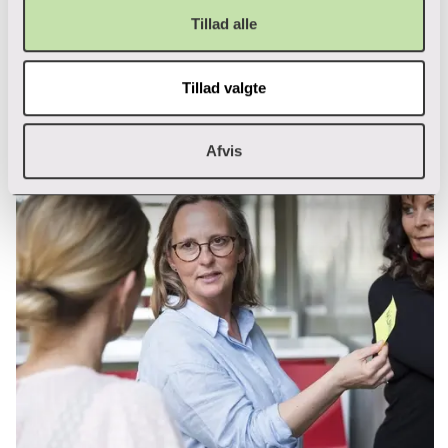
Tillad alle
Mere inspiration
Tillad valgte
Afvis