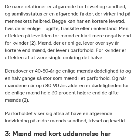
De nære relationer er afgørende for trivsel og sundhed,
og samlivsstatus er en afgørende faktor, der virker ind på
menneskets helbred. Begge køn har en kortere levetid,
hvis de er enlige – ugifte, fraskilte eller i enkestand. Men
effekten på levetiden for mænd er klart mere negativ end
for kvinder (2). Mænd, der er enlige, lever over syv år
kortere end mænd, der lever i parforhold. For kvinder er
effekten af at være single omkring det halve.
Derudover er 40-50-årige enlige mænds dødelighed to og
en halv gange så stor som mænd i et parforhold. Og når
mændene når op i 80-90 års alderen er dødeligheden for
de enlige mænd hele 30 procent højere end de gifte
mænds (2).
Parforholdet viser sig altså at have en afgørende
indvirkning på ældre mænds sundhed, trivsel og levetid.
3: Mænd med kort uddannelse har