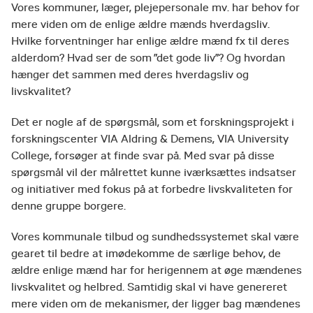
Vores kommuner, læger, plejepersonale mv. har behov for
mere viden om de enlige ældre mænds hverdagsliv.
Hvilke forventninger har enlige ældre mænd fx til deres
alderdom? Hvad ser de som ”det gode liv”? Og hvordan
hænger det sammen med deres hverdagsliv og
livskvalitet?
Det er nogle af de spørgsmål, som et forskningsprojekt i
forskningscenter VIA Aldring & Demens, VIA University
College, forsøger at finde svar på. Med svar på disse
spørgsmål vil der målrettet kunne iværksættes indsatser
og initiativer med fokus på at forbedre livskvaliteten for
denne gruppe borgere.
Vores kommunale tilbud og sundhedssystemet skal være
gearet til bedre at imødekomme de særlige behov, de
ældre enlige mænd har for herigennem at øge mændenes
livskvalitet og helbred. Samtidig skal vi have genereret
mere viden om de mekanismer, der ligger bag mændenes