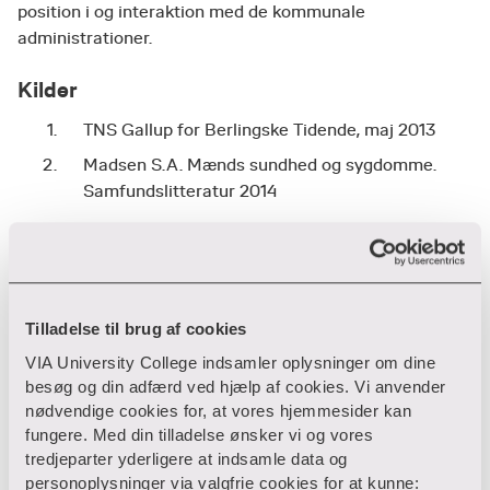
position i og interaktion med de kommunale
administrationer.
Kilder
TNS Gallup for Berlingske Tidende, maj 2013
Madsen S.A. Mænds sundhed og sygdomme.
Samfundslitteratur 2014
Efteruddannelse
Tilladelse til brug af cookies
Tag uddannelse inden for ældrepleje, aldring og
VIA University College indsamler oplysninger om dine
demens
besøg og din adfærd ved hjælp af cookies. Vi anvender
nødvendige cookies for, at vores hjemmesider kan
fungere. Med din tilladelse ønsker vi og vores
tredjeparter yderligere at indsamle data og
personoplysninger via valgfrie cookies for at kunne: