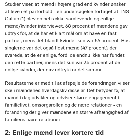
Studier viser, at mænd i højere grad end kvinder ønsker
at leve i et parforhold. I en undersøgelse fortaget at TNS
Gallup (1) blev en hel række samlevende og enlige
mænd/kvinder interviewet. 68 procent af mændene gav
udtryk for, at de har et klart mål om at have en fast
partner, mens det blandt kvinder kun var 56 procent. Hos
singlerne var det også flest mænd (47 procent), der
svarede, at de er enlige, fordi de endnu ikke har fundet
den rette partner, mens det kun var 35 procent af de
enlige kvinder, der gav udtryk for det samme.
Resultaterne er med til at afspejle de forandringer, vi ser
ske i mændenes hverdagsliv disse år. Det betyder fx, at
mænd i dag udvikler og udviser større engagement i
familielivet, omsorgsrollen og de nære relationer - en
forandring der giver mændene en større afhængighed af
familiens nære relationer.
2: Enlige mænd lever kortere tid