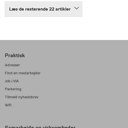
Læs de resterende 22 artikler
Praktisk
Adresser
Find en medarbejder
Job i VIA
Parkering
Tilmeld nyhedsbrev
Wifi
Samarbejde og virksomheder