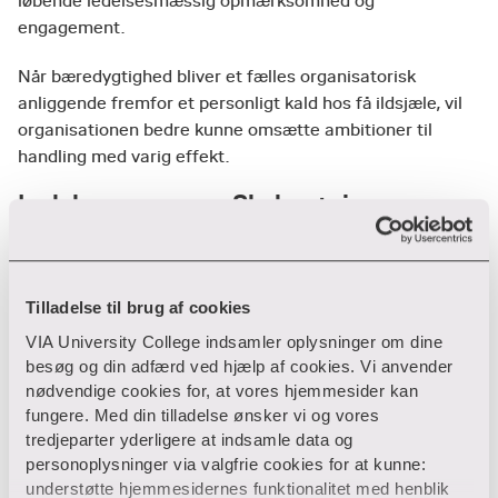
løbende ledelsesmæssig opmærksomhed og
engagement.
Når bæredygtighed bliver et fælles organisatorisk
anliggende fremfor et personligt kald hos få ildsjæle, vil
organisationen bedre kunne omsætte ambitioner til
handling med varig effekt.
Ledelsens opgave: Skab retning og
forankring
Ledere med overordnet ansvar for
bæredygtighedsstrategier og -tiltag skal sætte retning og
Tilladelse til brug af cookies
skabe de rammer, der gør bæredygtighed til en integreret
VIA University College indsamler oplysninger om dine
del af organisationens arbejde.
besøg og din adfærd ved hjælp af cookies. Vi anvender
nødvendige cookies for, at vores hjemmesider kan
Det handler ikke om at dæmpe ildsjælenes engagement,
fungere. Med din tilladelse ønsker vi og vores
men om at omsætte det til organisatorisk styrke. Uden
tredjeparter yderligere at indsamle data og
klare strukturer og løbende opfølgning forbliver
personoplysninger via valgfrie cookies for at kunne:
indsatsen sårbar og afhængig af enkelte relationer og
understøtte hjemmesidernes funktionalitet med henblik