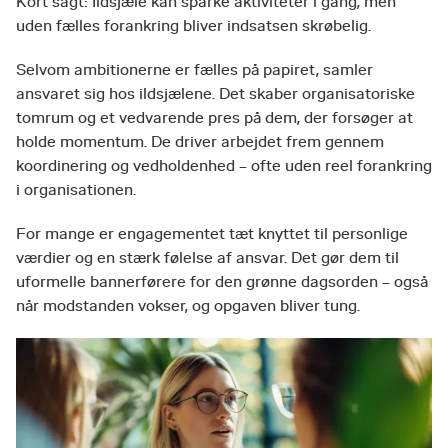
Kort sagt: Ildsjæle kan sparke aktiviteter i gang, men
uden fælles forankring bliver indsatsen skrøbelig.
Selvom ambitionerne er fælles på papiret, samler
ansvaret sig hos ildsjælene. Det skaber organisatoriske
tomrum og et vedvarende pres på dem, der forsøger at
holde momentum. De driver arbejdet frem gennem
koordinering og vedholdenhed – ofte uden reel forankring
i organisationen.
For mange er engagementet tæt knyttet til personlige
værdier og en stærk følelse af ansvar. Det gør dem til
uformelle bannerførere for den grønne dagsorden – også
når modstanden vokser, og opgaven bliver tung.