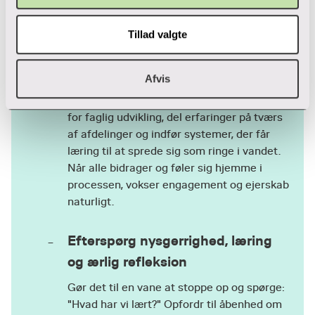
Tillad valgte
Opbyg en fælles organisatorisk
kapacitet
Afvis
Gør bæredygtig udvikling til et fælles
projekt, hvor ingen står alene. Skab rammer
for faglig udvikling, del erfaringer på tværs
af afdelinger og indfør systemer, der får
læring til at sprede sig som ringe i vandet.
Når alle bidrager og føler sig hjemme i
processen, vokser engagement og ejerskab
naturligt.
Efterspørg nysgerrighed, læring
og ærlig refleksion
Gør det til en vane at stoppe op og spørge:
"Hvad har vi lært?" Opfordr til åbenhed om