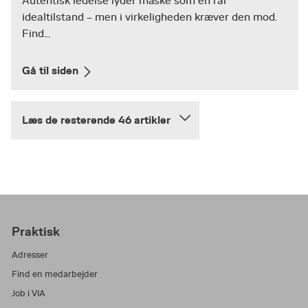
Autentisk ledelse lyder måske som en rar
idealtilstand – men i virkeligheden kræver den mod.
Find...
Gå til siden
Læs de resterende 46 artikler
Praktisk
Adresser
Find en medarbejder
Job i VIA