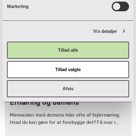
v
forskellige cookies, klik "Vis Detaljer" nedenfor.
Marketing
a
l
g
Vis detaljer
Tillad alle
Tillad valgte
Afvis
Video
Ernæring og demens
Mennesker med demens lider ofte af fejlernæring.
Hvad du kan gøre for at forebygge det? Få svar i...