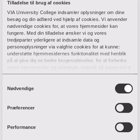
Tilladelse til brug af cookies
VIA University College indsamler oplysninger om dine
besøg og din adfærd ved hjælp af cookies. Vi anvender
nødvendige cookies for, at vores hjemmesider kan
Artikel
fungere. Med din tilladelse ønsker vi og vores
Demensramte i bedre trivsel
tredjeparter yderligere at indsamle data og
personoplysninger via valgfrie cookies for at kunne:
Model for målrettet pleje øger livskvaliteten hos
understøtte hjemmesidernes funktionalitet med henblik
plejehjemsbeboere med demens. Målrettet indsats...
på at give dig en bedre brugeroplevelse, for at forbedre
vores hjemmesider og udarbejde statistik på baggrund af
analyser samt for at målrette markedsføring via andre
Gå til siden
hjemmesider og sociale netværk.
S
Nødvendige
a
Du kan til enhver tid til- og fravælge cookies eller trække
m
din tilladelse tilbage ved trykke på ”Cookie banner”
t
Præferencer
nederst til venstre på hjemmesiden. Hvis du har givet
y
tilladelse til indsamlingen af data og placering af valgfrie
k
cookies, behandler VIA efterfølgende dine
k
Performance
personoplysninger i overensstemmelse med vores
e
privatlivspolitik
. Hvis du vil vide mere om vores brug af