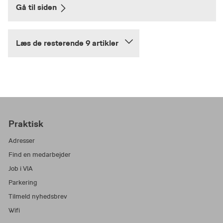
Gå til siden
Læs de resterende 9 artikler
Praktisk
Adresser
Find en medarbejder
Job i VIA
Parkering
Tilmeld nyhedsbrev
Wifi