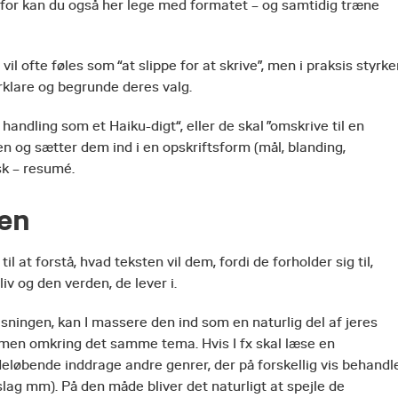
Derfor kan du også her lege med formatet – og samtidig træne
l ofte føles som “at slippe for at skrive”, men i praksis styrke
orklare og begrunde deres valg.
handling som et Haiku-digt“, eller de skal ”omskrive til en
ten og sætter dem ind i en opskriftsform (mål, blanding,
sk – resumé.
gen
l at forstå, hvad teksten vil dem, fordi de forholder sig til,
 og den verden, de lever i.
visningen, kan I massere den ind som en naturlig del af jeres
sammen omkring det samme tema. Hvis I fx skal læse en
løbende inddrage andre genrer, der på forskellig vis behandl
lag mm). På den måde bliver det naturligt at spejle de