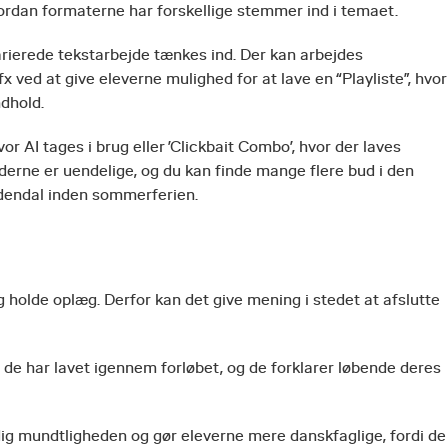
vordan formaterne har forskellige stemmer ind i temaet.
varierede tekstarbejde tænkes ind. Der kan arbejdes
x ved at give eleverne mulighed for at lave en “Playliste”, hvor
ndhold.
r AI tages i brug eller ’Clickbait Combo’, hvor der laves
erne er uendelige, og du kan finde mange flere bud i den
dendal inden sommerferien.
og holde oplæg. Derfor kan det give mening i stedet at afslutte
de har lavet igennem forløbet, og de forklarer løbende deres
g mundtligheden og gør eleverne mere danskfaglige, fordi de