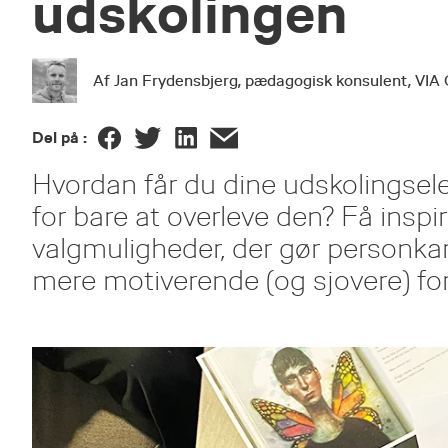
udskolingen
Af Jan Frydensbjerg, pædagogisk konsulent, VIA
Del på :
Hvordan får du dine udskolingseleve
for bare at overleve den? Få inspir
valgmuligheder, der gør personkar
mere motiverende (og sjovere) for