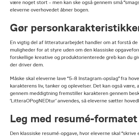
være noget stort – men kan ske også gennem små “smagsprø
eleverne overhovedet åbner bogen.
Gør personkarakteristikke
En vigtig del af litteraturarbejdet handler om at forstå de 
muligheder for at styre uden om den klassiske opgaveform
forskellige kreative og produktorienterede greb kan du gi
der driver dem.
Måske skal eleverne lave “5–8 Instagram-opslag” fra hov
karakterens liv, tanker og oplevelser. Det kan også være, 
gennem meddigtning fremstiller karakteren gennem beskriv
’LitteraOPogNEDtur’ anvendes, så eleverne sætter hoved
Leg med resumé-formatet
Den klassiske resumé-opgave, hvor eleverne skal “skrive en 