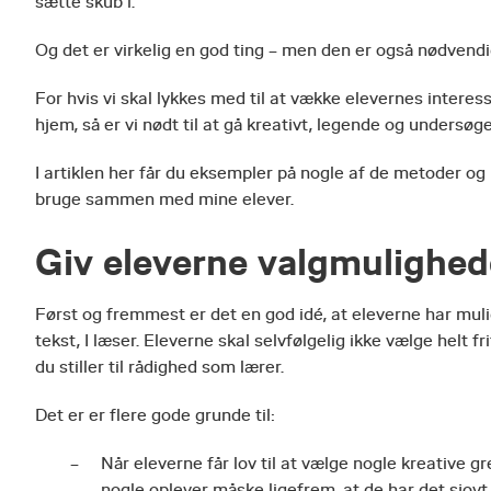
sætte skub i.
Og det er virkelig en god ting – men den er også nødvendi
For hvis vi skal lykkes med til at vække elevernes interess
hjem, så er vi nødt til at gå kreativt, legende og undersøg
I artiklen her får du eksempler på nogle af de metoder og
bruge sammen med mine elever.
Giv eleverne valgmulighede
Først og fremmest er det en god idé, at eleverne har mul
tekst, I læser. Eleverne skal selvfølgelig ikke vælge helt 
du stiller til rådighed som lærer.
Det er er flere gode grunde til:
Når eleverne får lov til at vælge nogle kreative 
nogle oplever måske ligefrem, at de har det sjovt 