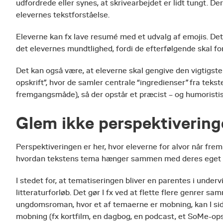
udfordrede eller synes, at skrivearbejdet er lidt tungt. 
elevernes tekstforståelse.
Eleverne kan fx lave resumé med et udvalg af emojis. Det vi
det elevernes mundtlighed, fordi de efterfølgende skal f
Det kan også være, at eleverne skal gengive den vigtigste 
opskrift”, hvor de samler centrale “ingredienser” fra teks
fremgangsmåde), så der opstår et præcist – og humoristi
Glem ikke perspektiverin
Perspektiveringen er her, hvor eleverne for alvor når frem ti
hvordan tekstens tema hænger sammen med deres eget liv
I stedet for, at tematiseringen bliver en parentes i under
litteraturforløb. Det gør I fx ved at flette flere genrer 
ungdomsroman, hvor et af temaerne er mobning, kan I side
mobning (fx kortfilm, en dagbog, en podcast, et SoMe-ops