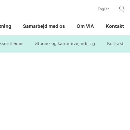
English
kning
Samarbejd med os
Om VIA
Kontakt
irksomheder
Studie- og karrierevejledning
Kontakt