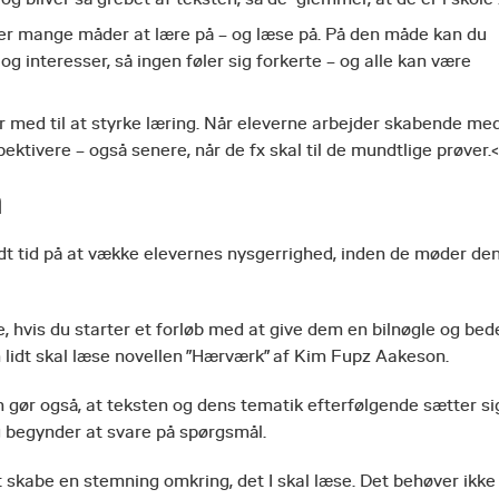
 er mange måder at lære på – og læse på. På den måde kan du
g interesser, så ingen føler sig forkerte – og alle kan være
r med til at styrke læring. Når eleverne arbejder skabende me
ktivere – også senere, når de fx skal til de mundtlige prøver.<
n
lidt tid på at vække elevernes nysgerrighed, inden de møder de
ne, hvis du starter et forløb med at give dem en bilnøgle og bed
om lidt skal læse novellen ”Hærværk” af Kim Fupz Aakeson.
n gør også, at teksten og dens tematik efterfølgende sætter si
g begynder at svare på spørgsmål.
t skabe en stemning omkring, det I skal læse. Det behøver ikke