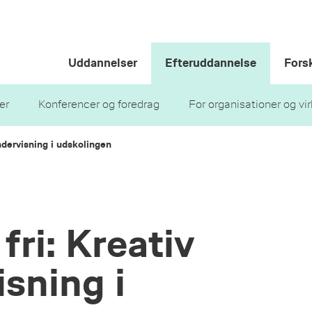
Uddannelser
Efteruddannelse
Fors
er
Konferencer og foredrag
For organisationer og v
ndervisning i udskolingen
ri: Kreativ
isning i