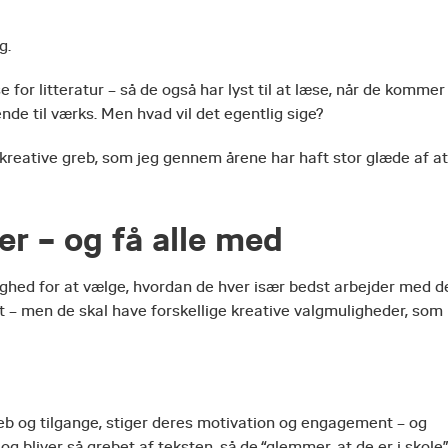
g.
e for litteratur – så de også har lyst til at læse, når de kommer
ende til værks. Men hvad vil det egentlig sige?
 kreative greb, som jeg gennem årene har haft stor glæde af at
r – og få alle med
ighed for at vælge, hvordan de hver især bedst arbejder med d
frit – men de skal have forskellige kreative valgmuligheder, som
greb og tilgange, stiger deres motivation og engagement – og
og bliver så grebet af teksten, så de “glemmer, at de er i skole”