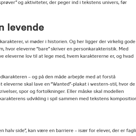
ver” og aktiviteter, der peger ind i tekstens univers, før
n levende
karakterer, vi møder i historien. Og her ligger der virkelig gode
, hvor eleverne “bare” skriver en personkarakteristik. Med
ve eleverne lov til at lege med, hvem karaktererne er, og hvad
edkarakteren – og på den måde arbejde med at forstå
at eleverne skal lave en “Wanted”-plakat i western-stil, hvor de
elser, spor og fortolkninger. Eller måske skal modellen
karakterens udvikling i spil sammen med tekstens kompositio
halv side”, kan være en barriere – især for elever, der er fagl