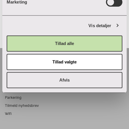
Marketing
a
l
g
Vis detaljer
Tillad alle
Tillad valgte
Praktisk
Adresser
Afvis
Find en medarbejder
Job i VIA
Parkering
Tilmeld nyhedsbrev
Wifi