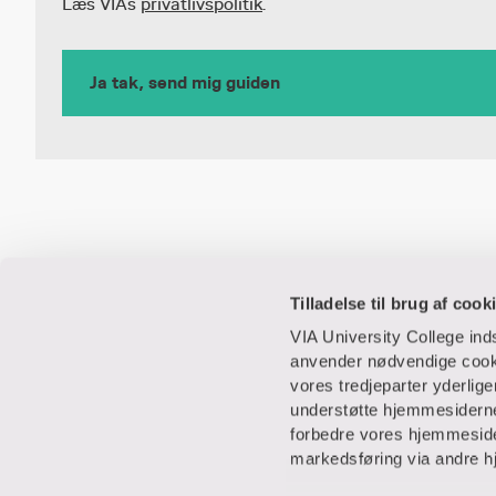
Læs VIAs
privatlivspolitik
.
Tilladelse til brug af cook
VIA University College in
anvender nødvendige cooki
vores tredjeparter yderlig
understøtte hjemmesidernes
Praktisk
Samarbejde o
forbedre vores hjemmesider
markedsføring via andre h
Adresser
IT-supportcenter
Find en medarbejder
Lej lokaler