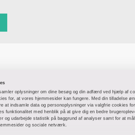
ies
dsamler oplysninger om dine besøg og din adfærd ved hjælp af co
es for, at vores hjemmesider kan fungere. Med din tilladelse øn
ere at indsamle data og personoplysninger via valgfrie cookies fo
 funktionalitet med henblik på at give dig en bedre brugeropleve
g virksomheder
Ansatte og studerende
 og udarbejde statistik på baggrund af analyser samt for at mål
jemmesider og sociale netværk.
Bibliotek
Blanketter