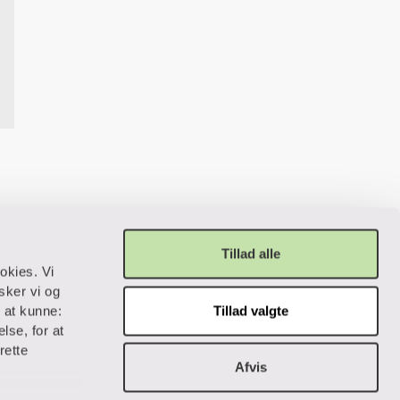
Tillad alle
okies. Vi
sker vi og
Tillad valgte
r at kunne:
lse, for at
Privatliv og lovgivning
rette
Afvis
Cookiepolitik
Data og privatliv