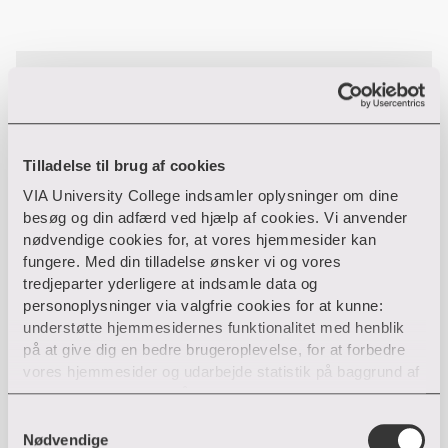
Udfyld formularen og vi sender dig
brochuren
Fornavn
*
Tilladelse til brug af cookies
VIA University College indsamler oplysninger om dine
besøg og din adfærd ved hjælp af cookies. Vi anvender
nødvendige cookies for, at vores hjemmesider kan
Efternavn
*
fungere. Med din tilladelse ønsker vi og vores
tredjeparter yderligere at indsamle data og
personoplysninger via valgfrie cookies for at kunne:
understøtte hjemmesidernes funktionalitet med henblik
Arbejdsmail
*
på at give dig en bedre brugeroplevelse, for at forbedre
vores hjemmesider og udarbejde statistik på baggrund af
analyser samt for at målrette markedsføring via andre
Arbejdssted/virksomhed
*
hjemmesider og sociale netværk.
S
Nødvendige
a