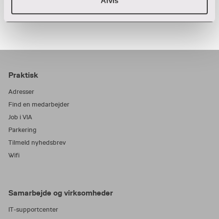
Afvis
Praktisk
Adresser
Find en medarbejder
Job i VIA
Parkering
Tilmeld nyhedsbrev
Wifi
Samarbejde og virksomheder
IT-supportcenter